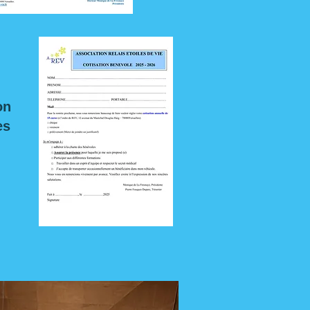
on
es