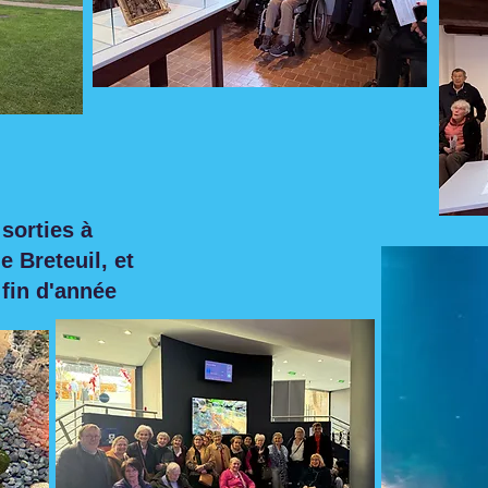
sorties à
e Breteuil, et
 fin d'année