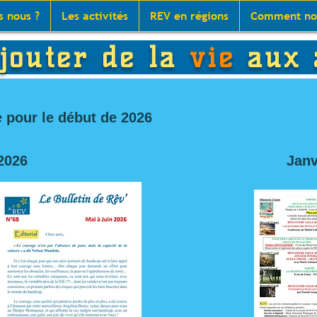
 nous ?
Les activités
REV en régions
Comment nou
outer de la
vie
aux 
pour le début de 2026
2026
Janv