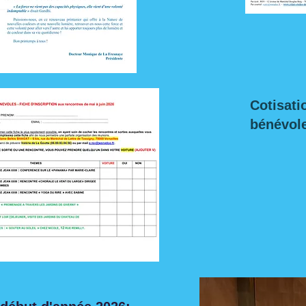
Cotisati
bénévol