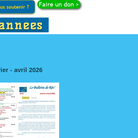
Faire un don >
s soutenir ?
années
ier - avril 2026