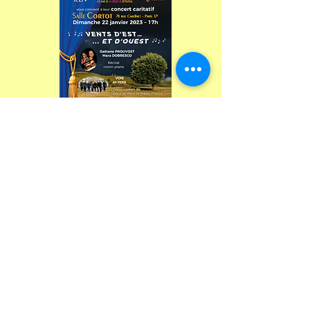
De même, chaque année, REV
organise une
soirée théâtre
avec son partenaire les 7 de la Cité
au Théâtre de l'ASIEM